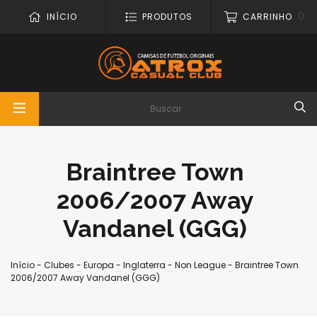
0
INÍCIO
PRODUTOS
CARRINHO
Braintree Town
2006/2007 Away
Vandanel (GGG)
Início
-
Clubes
-
Europa
-
Inglaterra
-
Non League
-
Braintree Town
2006/2007 Away Vandanel (GGG)