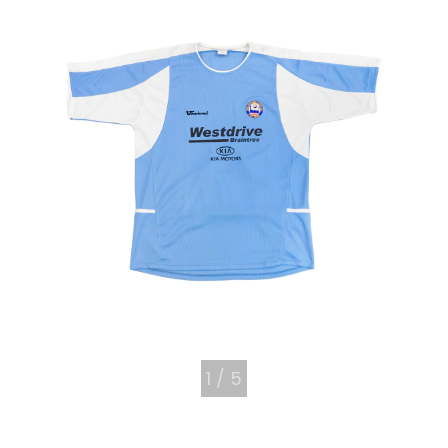
1
/
5