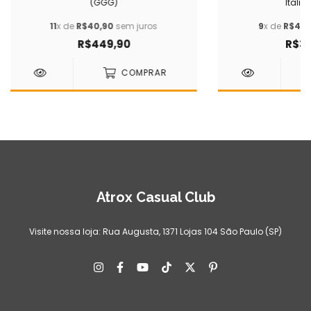
(GGG)
Italia
11
x de
R$40,90
sem juros
9
x de
R$44,
R$449,90
R$39
COMPRAR
Atrox Casual Club
Visite nossa loja: Rua Augusta, 1371 Lojas 104 São Paulo (SP)