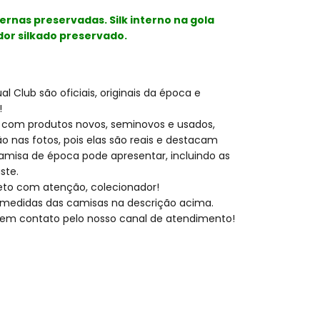
ernas preservadas. Silk interno na gola
dor silkado preservado.
l Club são oficiais, originais da época e
!
 com produtos novos, seminovos e usados,
o nas fotos, pois elas são reais e destacam
amisa de época pode apresentar, incluindo as
ste.
eto com atenção, colecionador!
medidas das camisas na descrição acima.
ar em contato pelo nosso canal de atendimento!