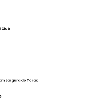
l Club
 cm Largura do Tórax
5