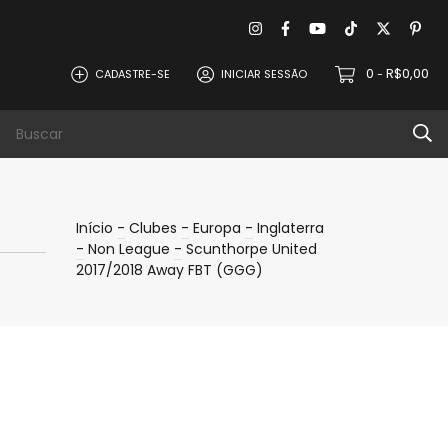
0
R$0,00
CADASTRE-SE
INICIAR SESSÃO
-
evoluções
Política de Privacidade
Contat
Início
-
Clubes
-
Europa
-
Inglaterra
-
Non League
-
Scunthorpe United
2017/2018 Away FBT (GGG)