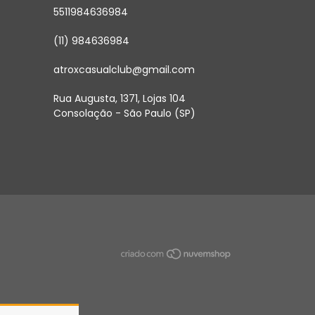
5511984636984
(11) 984636984
atroxcasualclub@gmail.com
Rua Augusta, 1371, Lojas 104
Consolação - São Paulo (SP)