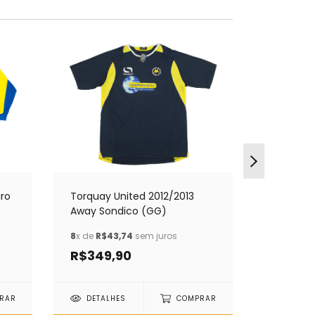
iro
Torquay United 2012/2013
Chippen
Away Sondico (GG)
Home Uh
8
x de
R$43,74
sem juros
8
x de
R$4
R$349,90
R$349
RAR
DETALHES
COMPRAR
DETAL