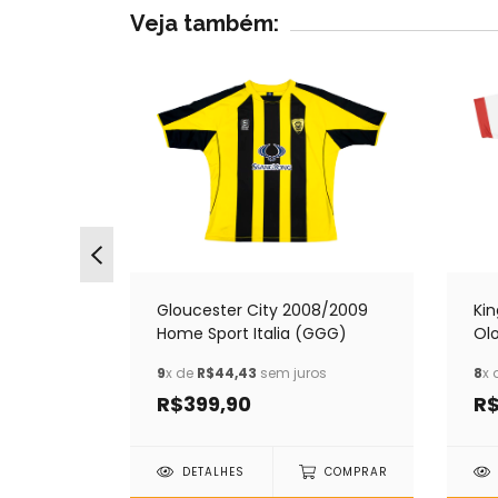
Veja também:
2008/2009
Gloucester City 2008/2009
Ki
Home Sport Italia (GGG)
Ol
os
9
x de
R$44,43
sem juros
8
x 
R$399,90
R$
COMPRAR
DETALHES
COMPRAR