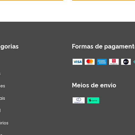
gorias
Formas de pagament
s
Meios de envio
ões
ais
l
rios