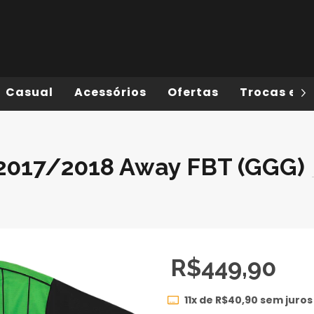
Casual
Acessórios
Ofertas
Trocas e D
2017/2018 Away FBT (GGG)
R$449,90
11
x de
R$40,90
sem juros