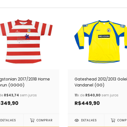
ngstonian 2017/2018 Home
Gateshead 2012/2013 Gole
orun (GGGG)
Vandanel (GG)
de
R$43,74
sem juros
11
x de
R$40,90
sem juros
349,90
R$449,90
DETALHES
COMPRAR
DETALHES
COMP