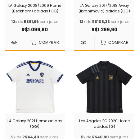
LA Galaxy 2008/2009 Home
LA Galaxy 2017/2018 Away
(Beckham) adidas (GG)
(Ibrahimovic) adidas (GG)
12
x de
R$91,66
sem juros
12
x de
R$108,33
sem juros
R$1.099,90
R$1.299,90
COMPRAR
COMPRAR
LA Galaxy 2021 Home adidas
Los Angeles FC 2020 Home
(GG)
adidas (G)
9
x de
R$44,43
sem juros
11
x de
R$40,90
sem juros