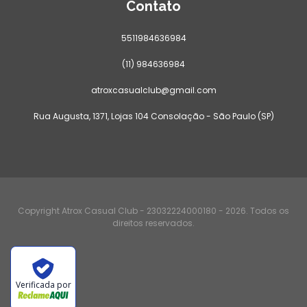
Contato
5511984636984
(11) 984636984
atroxcasualclub@gmail.com
Rua Augusta, 1371, Lojas 104 Consolação - São Paulo (SP)
Copyright Atrox Casual Club - 23032224000180 - 2026. Todos os
direitos reservados.
Verificada por