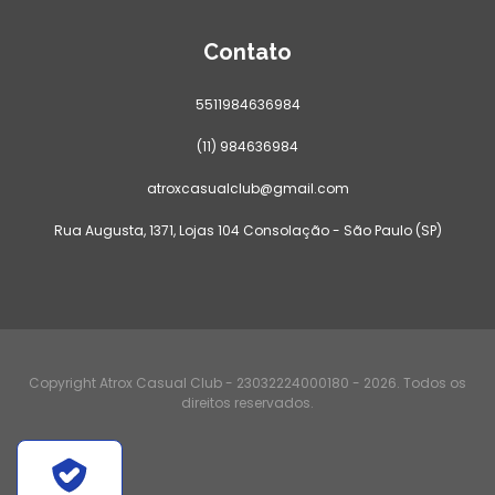
Contato
5511984636984
(11) 984636984
atroxcasualclub@gmail.com
Rua Augusta, 1371, Lojas 104 Consolação - São Paulo (SP)
Copyright Atrox Casual Club - 23032224000180 - 2026. Todos os
direitos reservados.