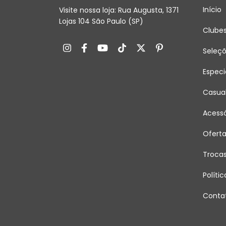
Início
Visite nossa loja: Rua Augusta, 1371
Lojas 104 São Paulo (SP)
Clube
Seleç
Especi
Casua
Acessó
Ofert
Troca
Políti
Conta