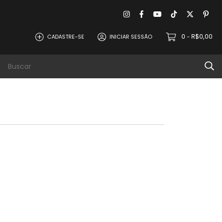
0
R$0,00
CADASTRE-SE
INICIAR SESSÃO
-
evoluções
Política de Privacidade
Contat