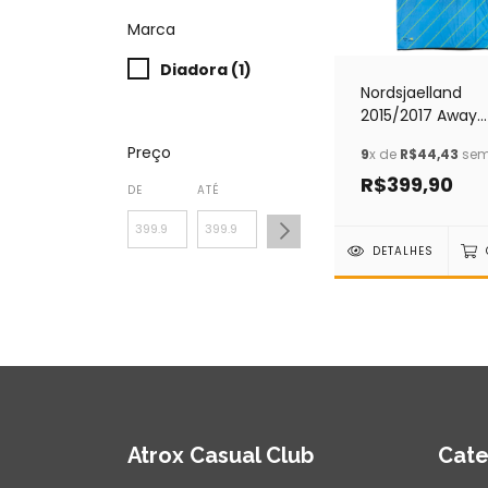
Marca
Diadora (1)
Nordsjaelland
2015/2017 Away
Diadora (G)
Preço
9
x de
R$44,43
sem
R$399,90
DE
ATÉ
DETALHES
Atrox Casual Club
Cate