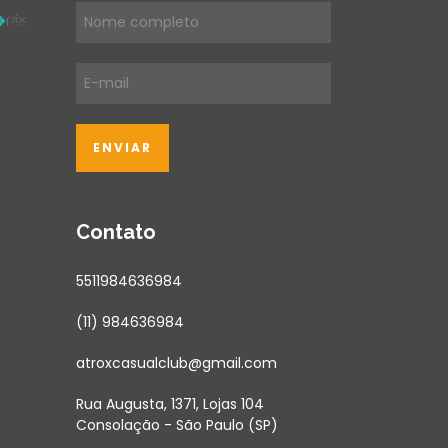
Contato
5511984636984
(11) 984636984
atroxcasualclub@gmail.com
Rua Augusta, 1371, Lojas 104
Consolação - São Paulo (SP)