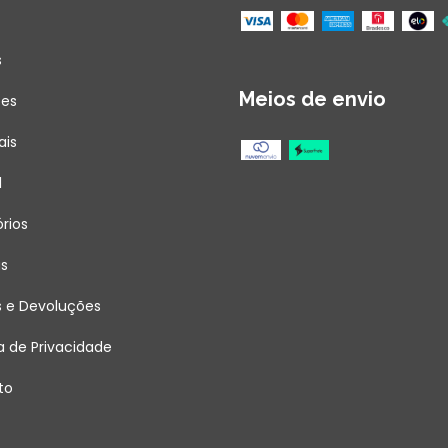
s
Meios de envio
ões
ais
l
rios
as
s e Devoluções
ca de Privacidade
to