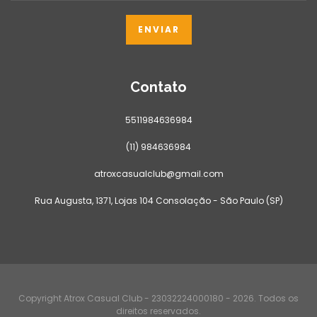
Contato
5511984636984
(11) 984636984
atroxcasualclub@gmail.com
Rua Augusta, 1371, Lojas 104 Consolação - São Paulo (SP)
Copyright Atrox Casual Club - 23032224000180 - 2026. Todos os
direitos reservados.