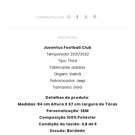
COMPARTILHAR
DESCRIÇÃO
Juventus Football Club
Temporada: 2021/2022
Tipo: Third
Fabricante: adidas
Origem: Vietnã
Patrocinador: Jeep
Tamanho: GGG
Detalhes do produto:
Medidas: 84 cm Altura X 67 cm Largura do Tórax
Personalização: SEM
Composição 100% Poliéster
Condição do tecido: 4,8 de 5
Escudo: Bordado