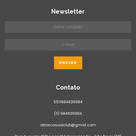
Newsletter
Contato
5511984636984
(11) 984636984
atroxcasualclub@gmail.com