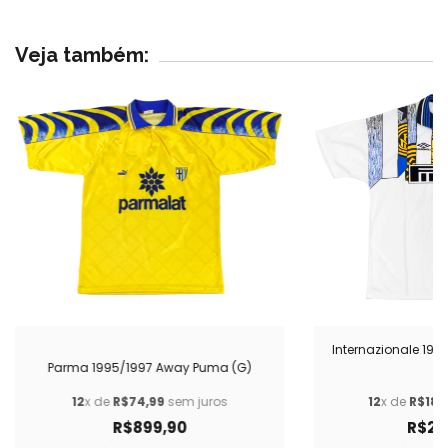
Veja também:
Internazionale 19
Parma 1995/1997 Away Puma (G)
(G
12
x de
R$74,99
sem juros
12
x de
R$183
R$899,90
R$2.1