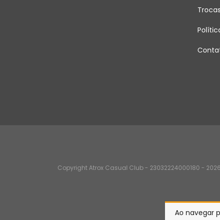
Troca
Políti
Conta
Copyright Atrox Casual Club - 23032224000180 - 2026.
Ao navegar p