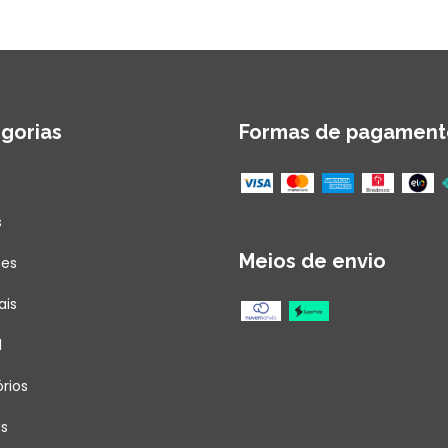
gorias
Formas de pagament
s
Meios de envio
ões
ais
l
rios
as