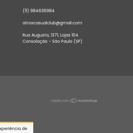
(11) 984636984
atroxcasualclub@gmail.com
Rua Augusta, 1371, Lojas 104
Consolação - São Paulo (SP)
experiência de