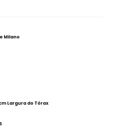
le Milano
 cm Largura do Tórax
5