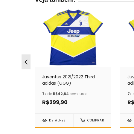
Juv
leiro
Juventus 2021/2022 Third
ad
(M)
adidas (GGG)
7
x 
os
7
x de
R$42,84
sem juros
R$
R$299,90
COMPRAR
DETALHES
COMPRAR