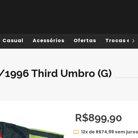
Casual
Acessórios
Ofertas
Trocas e D
/1996 Third Umbro (G)
R$899,90
12
x de
R$74,99
sem juros