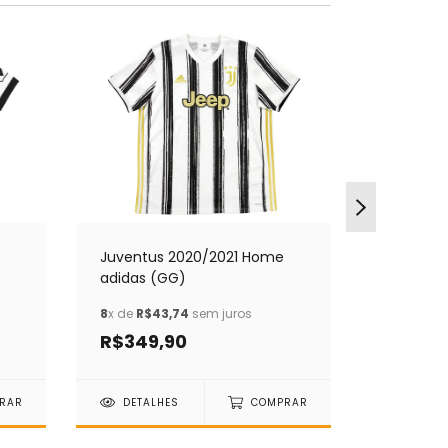
Juventus 2020/2021 Home
Internaz
adidas (GG)
Away Um
8
x de
R$43,74
sem juros
12
x de
R$9
R$349,90
R$1.09
RAR
DETALHES
COMPRAR
DETAL