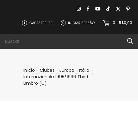
0
R$0,00
CADASTRE-SE
INICIAR SESSÃO
-
evoluções
Política de Privacidade
Contat
Início
-
Clubes
-
Europa
-
Itália
-
Internazionale 1995/1996 Third
Umbro (G)