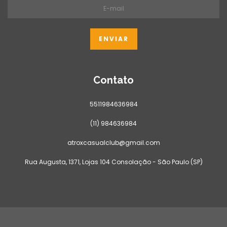
Contato
5511984636984
(11) 984636984
atroxcasualclub@gmail.com
Rua Augusta, 1371, Lojas 104 Consolação - São Paulo (SP)