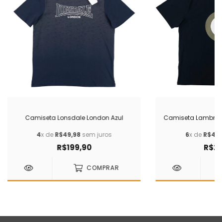
Camiseta Lonsdale London Azul
Camiseta Lambret
4
x de
R$49,98
sem juros
6
x de
R$41,
R$199,90
R$24
COMPRAR