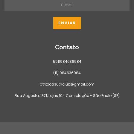
Contato
5511984636984
(11) 984636984
atroxcasualclub@gmail.com
Rua Augusta, 1371, Lojas 104 Consolação - São Paulo (SP)