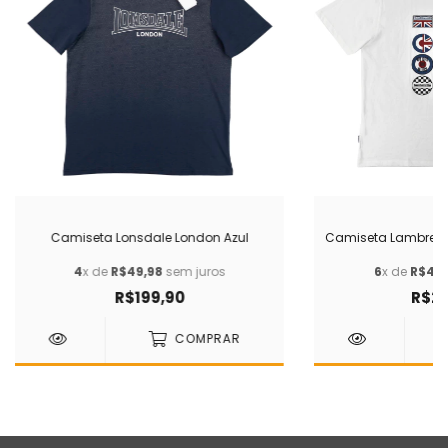
Camiseta Lonsdale London Azul
Camiseta Lambrett
4
x de
R$49,98
sem juros
6
x de
R$41,
R$199,90
R$24
COMPRAR