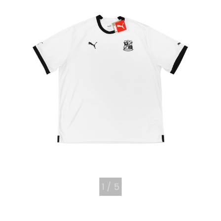
1
/
5