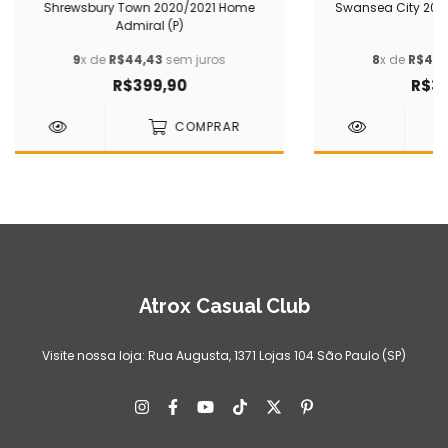
Shrewsbury Town 2020/2021 Home
Swansea City 201
Admiral (P)
(G
9
x de
R$44,43
sem juros
8
x de
R$43,
R$399,90
R$34
COMPRAR
Atrox Casual Club
Visite nossa loja: Rua Augusta, 1371 Lojas 104 São Paulo (SP)