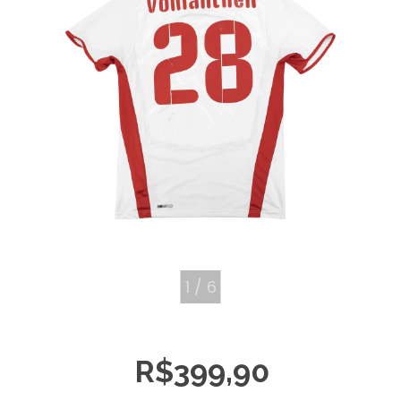
1
/
6
R$399,90