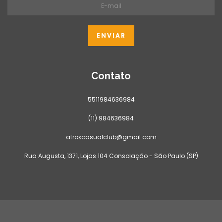
Contato
5511984636984
(11) 984636984
atroxcasualclub@gmail.com
Rua Augusta, 1371, Lojas 104 Consolação - São Paulo (SP)