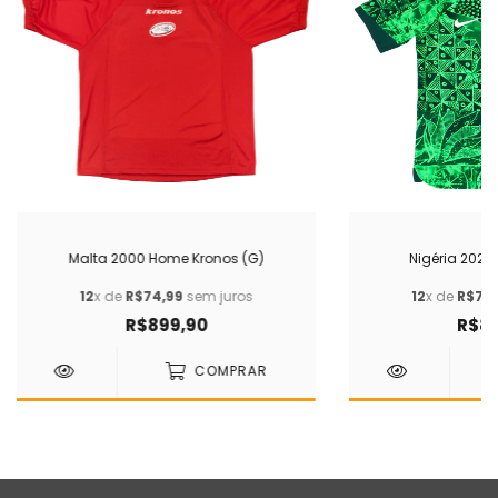
Malta 2000 Home Kronos (G)
Nigéria 2022 
12
x de
R$74,99
sem juros
12
x de
R$74
R$899,90
R$89
COMPRAR