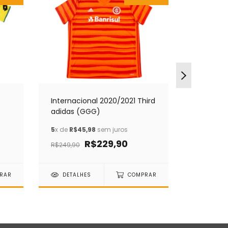
Internacional 2020/2021 Third
Atlético
adidas (GGG)
Home Sup
5
x de
R$45,98
sem juros
6
x de
R$4
R$229,90
R$249
R$249,90
RAR
DETALHES
COMPRAR
DETAL