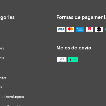
gorias
Formas de pagament
s
Meios de envio
ões
ais
l
rios
as
s e Devoluções