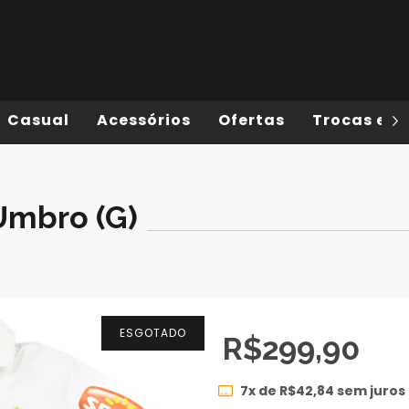
Casual
Acessórios
Ofertas
Trocas e D
Umbro (G)
ESGOTADO
R$299,90
7
x de
R$42,84
sem juros