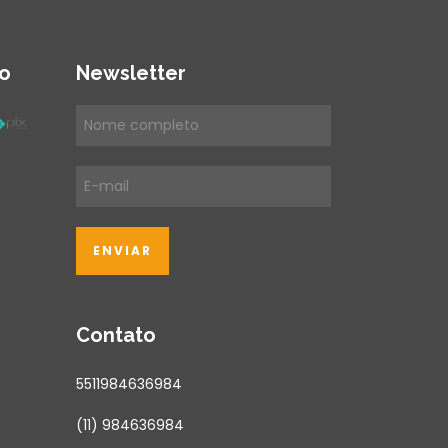
o
Newsletter
Contato
5511984636984
(11) 984636984