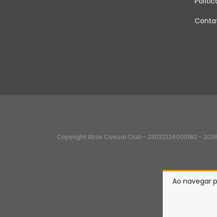
Políti
Conta
Copyright Atrox Casual Club - 23032224000180 - 2026.
Ao navegar p