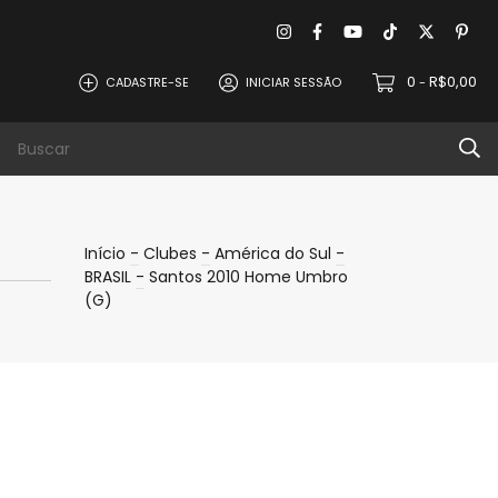
0
R$0,00
CADASTRE-SE
INICIAR SESSÃO
-
evoluções
Política de Privacidade
Contat
Início
-
Clubes
-
América do Sul
-
BRASIL
-
Santos 2010 Home Umbro
(G)