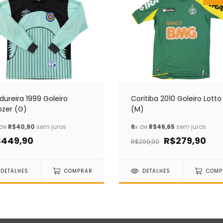
ureira 1999 Goleiro
Coritiba 2010 Goleiro Lotto
ozer (G)
(M)
 de
R$40,90
sem juros
6
x de
R$46,65
sem juros
$449,90
R$279,90
R$299,90
DETALHES
COMPRAR
DETALHES
COMP