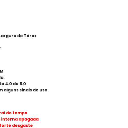
 Largura do Tórax
r
EM
a.
o 4.0 de 5.0
 alguns sinais de uso.
ral do tempo
a interna apagada
forte desgaste