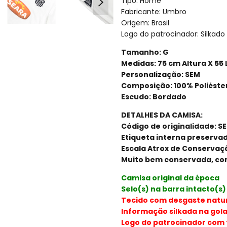
Tipo: Home
Fabricante: Umbro
Origem: Brasil
Logo do patrocinador: Silkado
Tamanho: G
Medidas: 75 cm Altura X 55
Personalização: SEM
Composição: 100% Poliéste
Escudo: Bordado
DETALHES DA CAMISA:
Código de originalidade: S
Etiqueta interna preservad
Escala Atrox de Conservaçã
Muito bem conservada, com
Camisa original da época
Selo(s) na barra intacto(s)
Tecido com desgaste natu
Informação silkada na gol
Logo do patrocinador com 