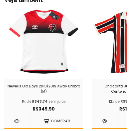
Newell's Old Boys 2018/2019 Away Umbro
Chacarita Jun
(M)
Centenário
8
x de
R$43,74
sem juros
12
x de
R$99,
R$349,90
R$1.1
COMPRAR