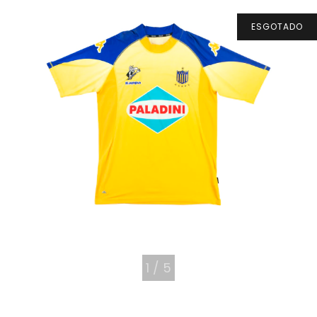
ESGOTADO
1
/
5