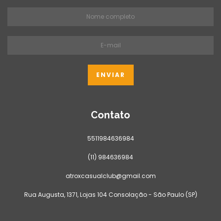
Contato
5511984636984
(11) 984636984
atroxcasualclub@gmail.com
Rua Augusta, 1371, Lojas 104 Consolação - São Paulo (SP)