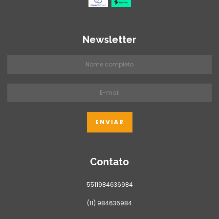
Newsletter
Contato
5511984636984
(11) 984636984