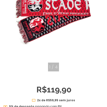
1
/
4
R$119,90
2
x de
R$59,95
sem juros
5% de desconto
pagando com PIX