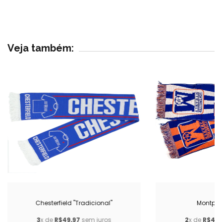
Veja também:
Chesterfield "Tradicional"
Montpelli
3
x de
R$49,97
sem juros
2
x de
R$49,