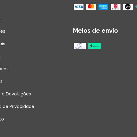
s
Meios de envio
ões
ais
l
rios
as
s e Devoluções
ca de Privacidade
to