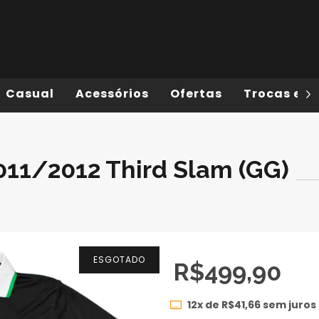
Casual
Acessórios
Ofertas
Trocas e D
011/2012 Third Slam (GG)
ESGOTADO
R$499,90
12
x de
R$41,66
sem juros