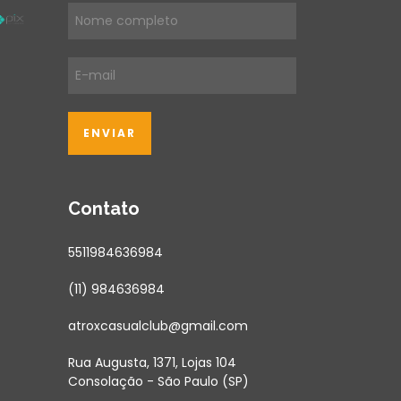
Contato
5511984636984
(11) 984636984
atroxcasualclub@gmail.com
Rua Augusta, 1371, Lojas 104
Consolação - São Paulo (SP)