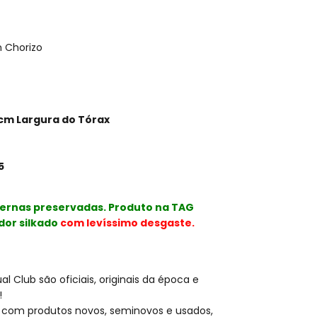
n Chorizo
 cm Largura do Tórax
5
ternas preservadas. Produto na TAG
dor silkado
com levíssimo desgaste.
l Club são oficiais, originais da época e
!
 com produtos novos, seminovos e usados,