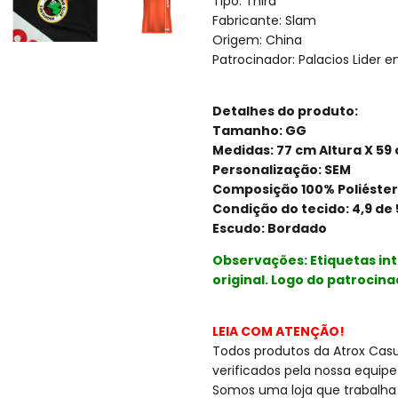
Tipo: Third
Fabricante: Slam
Origem: China
Patrocinador: Palacios Lider e
Detalhes do produto:
Tamanho: GG
Medidas: 77 cm Altura X 59
Personalização: SEM
Composição 100% Poliéster
Condição do tecido: 4,9 de 
Escudo: Bordado
Observações: Etiquetas in
original. Logo do patrocina
LEIA COM ATENÇÃO!
Todos produtos da Atrox Casua
verificados pela nossa equipe
Somos uma loja que trabalha