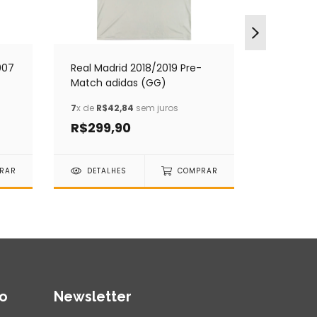
007
Real Madrid 2018/2019 Pre-
Leganés
Match adidas (GG)
Joma (G
7
x de
R$42,84
sem juros
7
x de
R$4
R$299,90
R$299
RAR
DETALHES
COMPRAR
DETAL
o
Newsletter