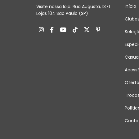
Início
Visite nossa loja: Rua Augusta, 1371
Lojas 104 São Paulo (SP)
Clube
Seleç
Especi
Casua
Acessó
Ofert
Troca
Políti
Conta