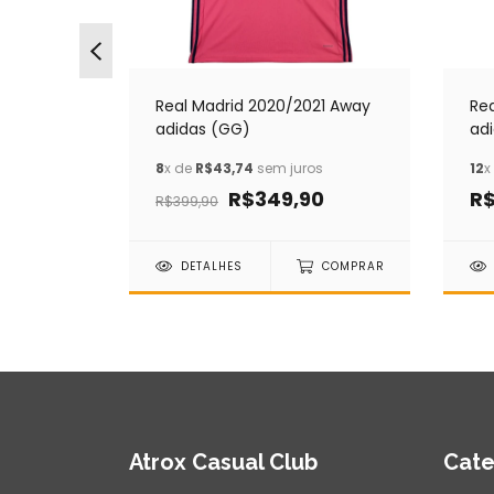
ome Joma
Real Madrid 2020/2021 Away
Re
adidas (GG)
ad
os
8
x de
R$43,74
sem juros
12
x
R$349,90
R$
R$399,90
COMPRAR
DETALHES
COMPRAR
Atrox Casual Club
Cate