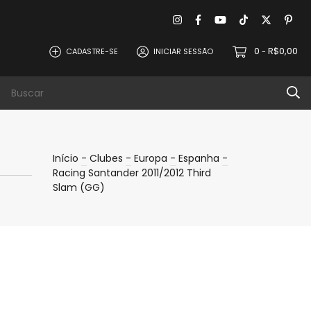
0
R$0,00
CADASTRE-SE
INICIAR SESSÃO
-
evoluções
Política de Privacidade
Contat
Início
-
Clubes
-
Europa
-
Espanha
-
Racing Santander 2011/2012 Third
Slam (GG)