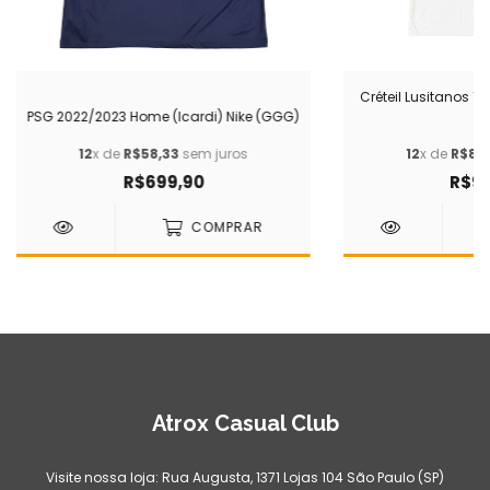
Créteil Lusitanos 1
PSG 2022/2023 Home (Icardi) Nike (GGG)
(G
12
x de
R$58,33
sem juros
12
x de
R$83,
R$699,90
R$99
COMPRAR
Atrox Casual Club
Visite nossa loja: Rua Augusta, 1371 Lojas 104 São Paulo (SP)