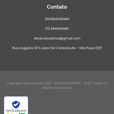
Contato
5511984636984
(11) 984636984
atroxcasualclub@gmail.com
Rua Augusta, 1371, Lojas 104 Consolação - São Paulo (SP)
Copyright Atrox Casual Club - 23032224000180 - 2026. Todos os
direitos reservados.
Verificada por