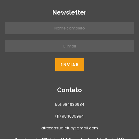
Newsletter
Contato
5511984636984
(11) 984636984
atroxcasualclub@gmail.com