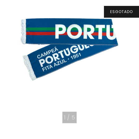
ESGOTADO
1
/
5