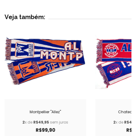
Veja também:
Montpellier "Allez"
Chateauro
2
x de
R$49,95
sem juros
2
x de
R$49,
R$99,90
R$9