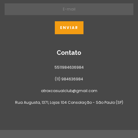
Contato
5511984636984
(11) 984636984
atroxcasualclub@gmail.com
Rua Augusta, 1371, Lojas 104 Consolação - São Paulo (SP)