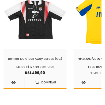
Benfica 1997/1998 Away adidas (GG)
Porto 2019/2020 Aw
12
x de
R$124,99
sem juros
8
x de
R$41,
R$1.499,90
R$349,90
COMPRAR