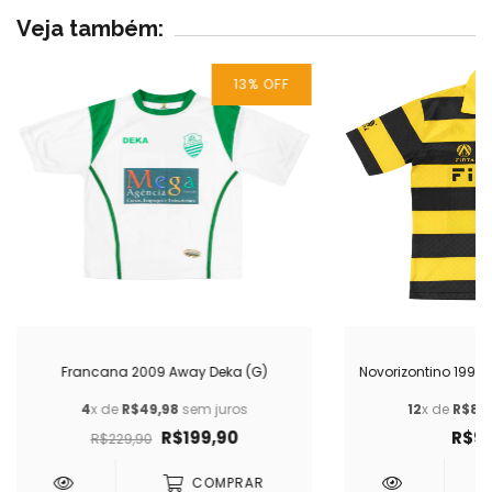
Veja também:
13
% OFF
Francana 2009 Away Deka (G)
Novorizontino 1993/
4
x de
R$49,98
sem juros
12
x de
R$83,
R$199,90
R$99
R$229,90
COMPRAR