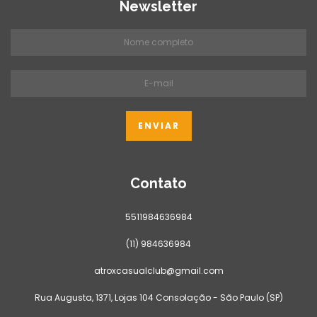
Newsletter
Contato
5511984636984
(11) 984636984
atroxcasualclub@gmail.com
Rua Augusta, 1371, Lojas 104 Consolação - São Paulo (SP)