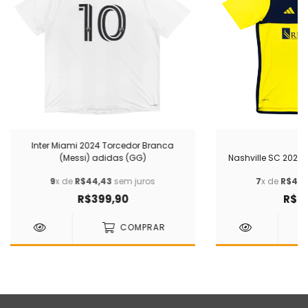
Inter Miami 2024 Torcedor Branca
(Messi) adidas (GG)
Nashville SC 2024
9
x de
R$44,43
sem juros
7
x de
R$42,
R$399,90
R$29
COMPRAR