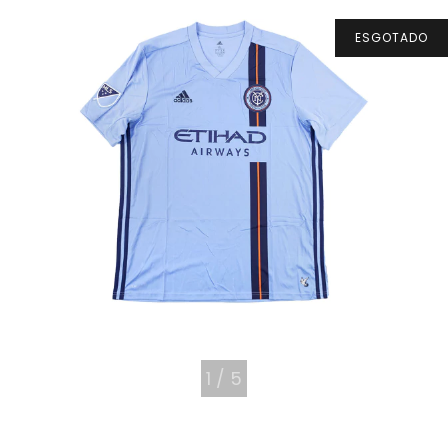
ESGOTADO
1
/
5