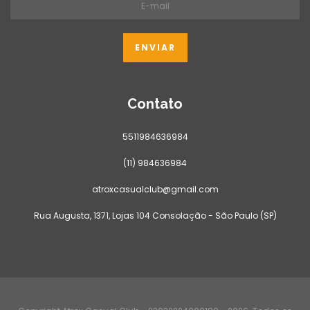
Contato
5511984636984
(11) 984636984
atroxcasualclub@gmail.com
Rua Augusta, 1371, Lojas 104 Consolação - São Paulo (SP)