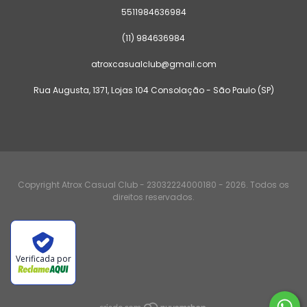
5511984636984
(11) 984636984
atroxcasualclub@gmail.com
Rua Augusta, 1371, Lojas 104 Consolação - São Paulo (SP)
Copyright Atrox Casual Club - 23032224000180 - 2026. Todos os
direitos reservados.
Verificada por