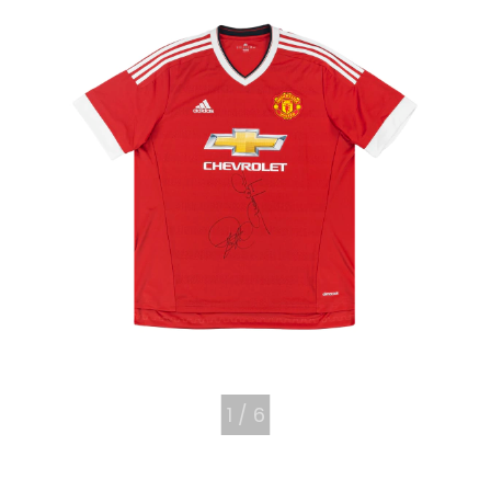
1
/
6