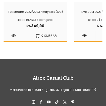
Tottenham 2022/2023 Away Nike (GG)
Liverpool 2023/2
8
x de
R$43,74
sem juros
8
x de
R$43,
R$349,90
R$34
COMPRAR
Atrox Casual Club
Visite nossa loja: Rua Augusta, 1371 Lojas 104 São Paulo (SP)