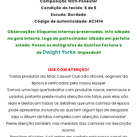
Composição 100% Poliéster
Condição do tecido: 5 de 5
Escudo: Bordado
Código de autenticidade: AC1414
Observações: Etiquetas internas preservadas. Info silkada
na gola intacta. Logo do patrocinador silkado em perfeito
estado. Possui os autógrafos de Quinton Fortune e
Dwight Yorke
de
. Impecável!
LEIA COM ATENÇÃO!
Todos produtos da Atrox Casual Club são oficiais, originais da
época e verificados pela nossa equipe!
Somos uma loja que trabalha com produtos novos, seminovos e
usados, portanto preste muita atenção nas fotos, pois elas são
reais e destacam todos os detalhes que uma camisa de época
pode apresentar, incluindo as que tem algum tipo de desgaste.
Veja o álbum de fotos completo com atenção, colecionador!
Preste atenção também nas medidas das camisas na descrição
acima.
Para tirar dúvidas, é só entrar em contato pelo nosso canal de