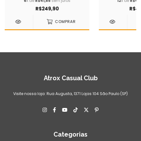
6
x de
R$41,65
sem juros
12
x de
R$41,
R$249,90
R$49
COMPRAR
Atrox Casual Club
Visite nossa loja: Rua Augusta, 1371 Lojas 104 São Paulo (SP)
Categorias