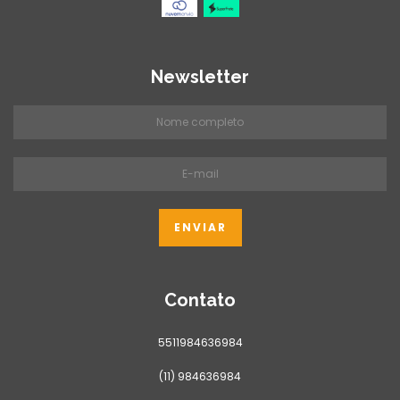
Newsletter
Contato
5511984636984
(11) 984636984