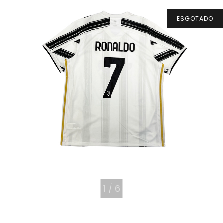
ESGOTADO
1
/
6