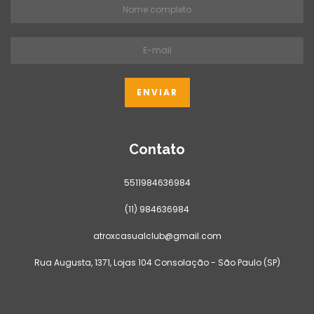
Contato
5511984636984
(11) 984636984
atroxcasualclub@gmail.com
Rua Augusta, 1371, Lojas 104 Consolação - São Paulo (SP)