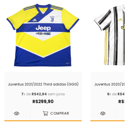
Juventus 2021/2022 Third adidas (GGG)
Juventus 2020/202
7
x de
R$42,84
sem juros
8
x de
R$43,
R$299,90
R$34
COMPRAR