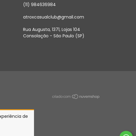
(11) 984636984
atroxcasualclub@gmail.com
Rua Augusta, 1371, Lojas 104
Consolação - São Paulo (SP)
experiência de