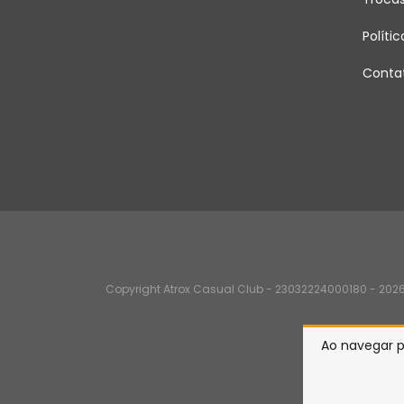
Políti
Conta
Copyright Atrox Casual Club - 23032224000180 - 2026.
Ao navegar p