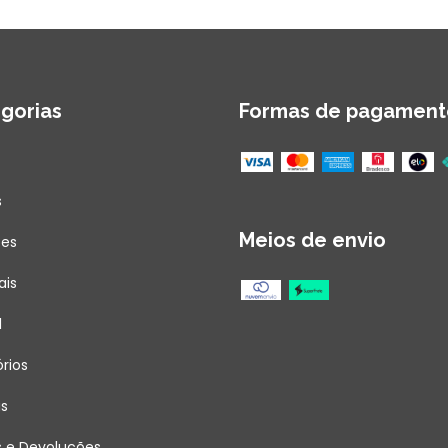
gorias
Formas de pagament
s
Meios de envio
ões
ais
l
rios
as
s e Devoluções