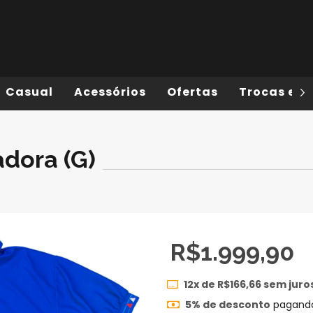
Casual
Acessórios
Ofertas
Trocas e D
adora (G)
R$1.999,90
12
x de
R$166,66
sem juro
5% de desconto
pagando