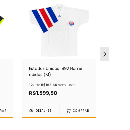
Estados Unidos 1992 Home
México 2
adidas (M)
Gallardo
12
x de
R$166,66
sem juros
12
x de
R$4
R$1.999,90
R$499
RAR
DETALHES
COMPRAR
DETAL