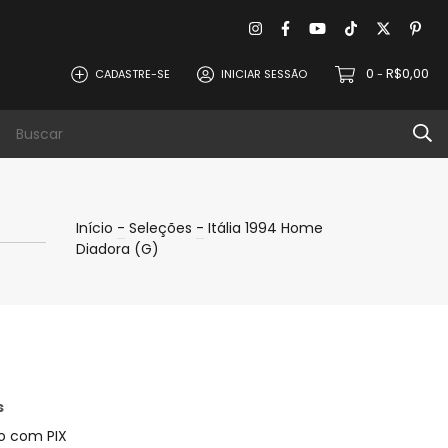
0
R$0,00
CADASTRE-SE
INICIAR SESSÃO
-
evoluções
Política de Privacidade
Contat
Início
-
Seleções
-
Itália 1994 Home
Diadora (G)
s
 com PIX