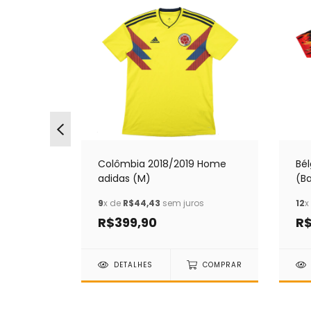
Colômbia 2018/2019 Home
Bé
ike (P)
adidas (M)
(B
os
9
x de
R$44,43
sem juros
12
x
R$399,90
R$
COMPRAR
DETALHES
COMPRAR