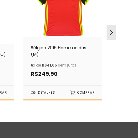
Bélgica 2016 Home adidas
GG)
(M)
Nigéria 
6
x de
R$41,65
sem juros
12
x de
R$
R$249,90
R$899
RAR
DETALHES
COMPRAR
DETAL