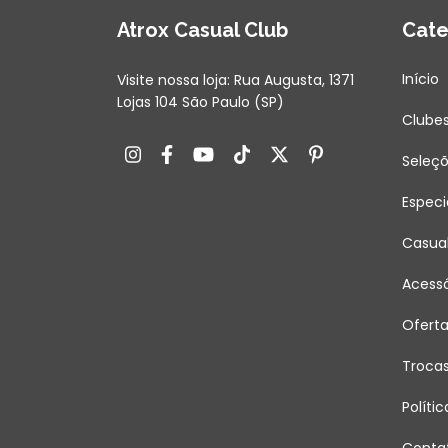
Atrox Casual Club
Cate
Início
Visite nossa loja: Rua Augusta, 1371
Lojas 104 São Paulo (SP)
Clube
Seleç
Especi
Casua
Acessó
Ofert
Troca
Políti
Conta