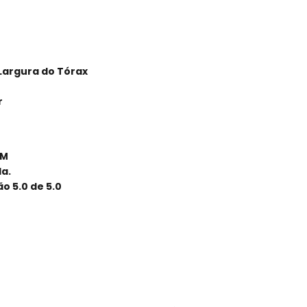
 Largura do Tórax
r
EM
a.
o 5.0 de 5.0