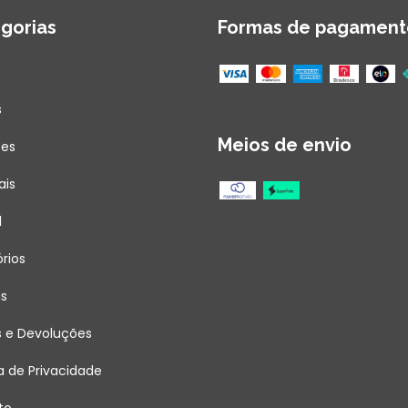
gorias
Formas de pagament
s
Meios de envio
ões
ais
l
rios
as
s e Devoluções
ca de Privacidade
to