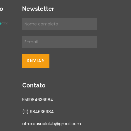
o
Newsletter
Contato
5511984636984
(11) 984636984
atroxcasualclub@gmail.com