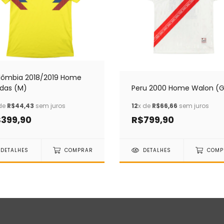
lômbia 2018/2019 Home
idas (M)
Peru 2000 Home Walon (
de
R$44,43
sem juros
12
x de
R$66,66
sem juros
399,90
R$799,90
DETALHES
COMPRAR
DETALHES
COMP