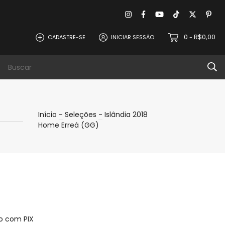
0
R$0,00
CADASTRE-SE
INICIAR SESSÃO
-
evoluções
Política de Privacidade
Contat
Início
-
Seleções
-
Islândia 2018
Home Erreà (GG)
 com PIX