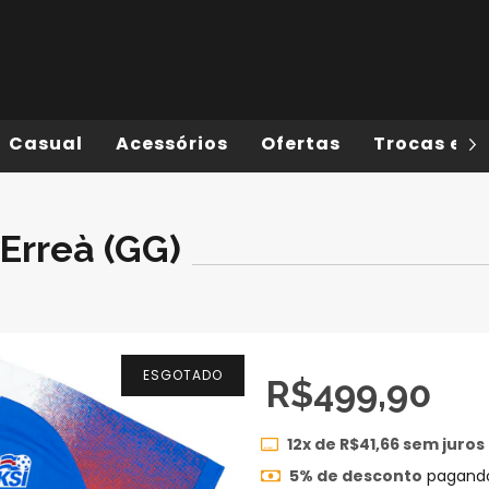
Casual
Acessórios
Ofertas
Trocas e D
Erreà (GG)
ESGOTADO
R$499,90
12
x de
R$41,66
sem juros
5% de desconto
pagando