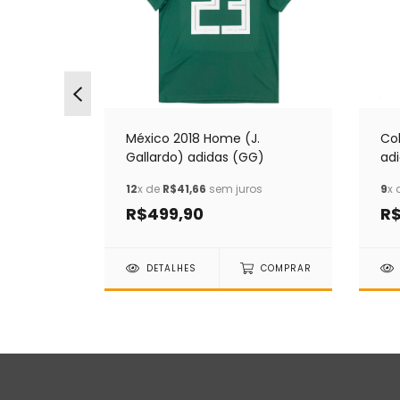
México 2018 Home (J.
Co
adora (G)
Gallardo) adidas (GG)
ad
ros
12
x de
R$41,66
sem juros
9
x 
R$499,90
R$
COMPRAR
DETALHES
COMPRAR