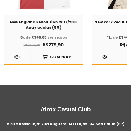
New England Revolution 2017/2018
New York Red Bull
Away adidas (GG)
(
6
x de
R$46,65
sem juros
11
x de
R$40,
R$279,90
R$44
R$299,90
COMPRAR
Atrox Casual Club
Visite nossa loja: Rua Augusta, 1371 Lojas 104 São Paulo (SP)