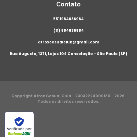
Contato
5511984636984
(11) 984636984
atroxcasualclub@gmail.com
Rua Augusta, 1371, Lojas 104 Consolação - São Paulo (SP)
Copyright Atrox Casual Club - 23032224000180 - 2026.
Todos os direitos reservados.
Verificada por