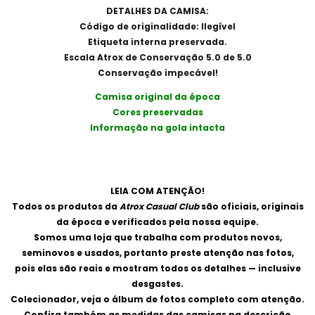
DETALHES DA CAMISA:
Código de originalidade: Ilegível
Etiqueta interna preservada.
Escala Atrox de Conservação 5.0 de 5.0
Conservação impecável!
Camisa original da época
Cores preservadas
Informação na gola intacta
LEIA COM ATENÇÃO!
Todos os produtos da
Atrox Casual Club
são oficiais, originais
da época e verificados pela nossa equipe.
Somos uma loja que trabalha com produtos novos,
seminovos e usados, portanto preste atenção nas fotos,
pois elas são reais e mostram todos os detalhes — inclusive
desgastes.
Colecionador, veja o álbum de fotos completo com atenção.
Confira também as medidas das camisas na descrição