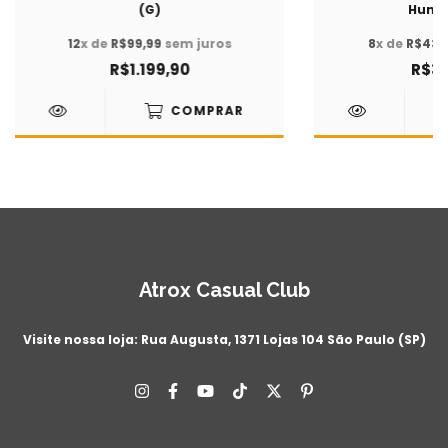
(G)
Humme
12
x de
R$99,99
sem juros
8
x de
R$43,
R$1.199,90
R$34
COMPRAR
Atrox Casual Club
Visite nossa loja: Rua Augusta, 1371 Lojas 104 São Paulo (SP)