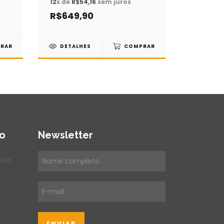
12
x de
R$54,16
sem juros
11
x de
R$
R$649,90
R$449
RAR
DETALHES
COMPRAR
DETAL
o
Newsletter