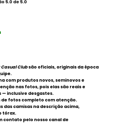
o 5.0 de 5.0
a
x Casual Club
são oficiais, originais da época
quipe.
ha com produtos novos, seminovos e
nção nas fotos, pois elas são reais e
 — inclusive desgastes.
m de fotos completo com atenção.
 das camisas na descrição acima,
 tórax.
em contato pelo nosso canal de