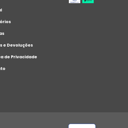
l
órios
as
s e Devoluções
ca de Privacidade
ato