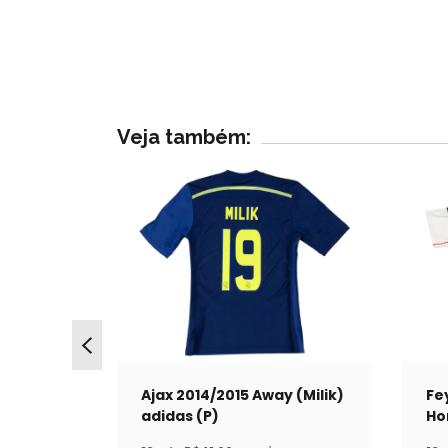
Veja também:
6/2007
Ajax 2014/2015 Away (Milik)
Fe
to (GG)
adidas (P)
Ho