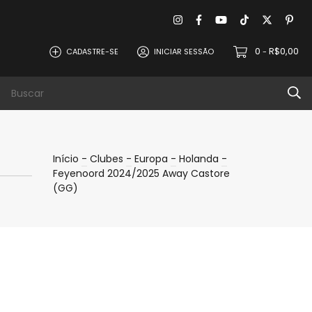
0
R$0,00
CADASTRE-SE
INICIAR SESSÃO
-
evoluções
Política de Privacidade
Contat
Início
-
Clubes
-
Europa
-
Holanda
-
Feyenoord 2024/2025 Away Castore
(GG)