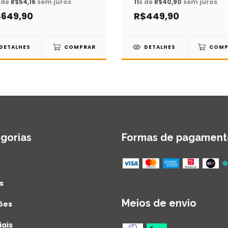
 de
R$54,16
sem juros
11
x de
R$40,90
sem juros
649,90
R$449,90
DETALHES
COMPRAR
DETALHES
COMP
gorias
Formas de pagament
s
Meios de envio
ões
iais