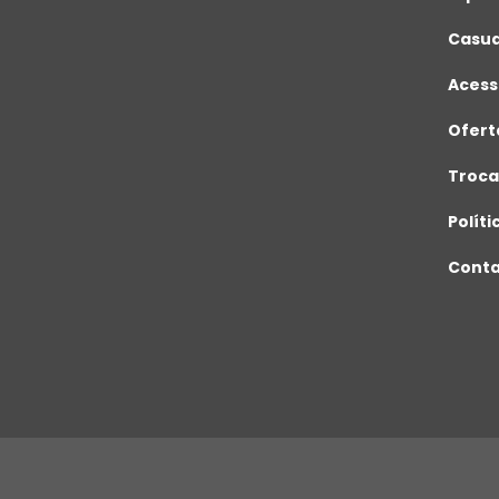
Casua
Acess
Ofert
Troca
Políti
Cont