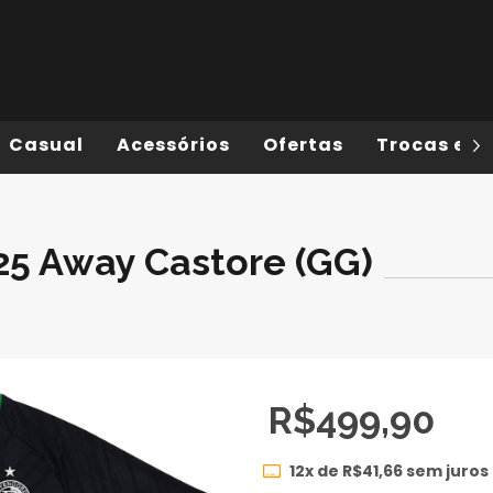
Casual
Acessórios
Ofertas
Trocas e D
5 Away Castore (GG)
R$499,90
12
x de
R$41,66
sem juros