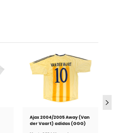
Ajax 2004/2005 Away (Van
Ajax 20
der Vaart) adidas (GGG)
adidas 