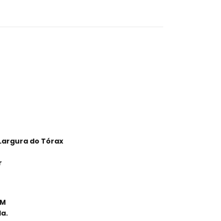
 Largura do Tórax
r
EM
a.