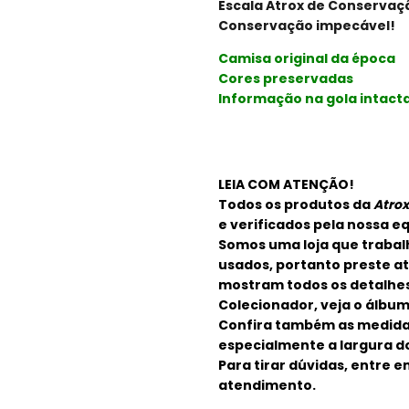
Escala Atrox de Conservaçã
Conservação impecável!
Camisa original da época
Cores preservadas
Informação na gola intact
LEIA COM ATENÇÃO!
Todos os produtos da
Atro
e verificados pela nossa e
Somos uma loja que trabal
usados, portanto preste ate
mostram todos os detalhes
Colecionador, veja o álbu
Confira também as medidas
especialmente a largura do
Para tirar dúvidas, entre 
atendimento.