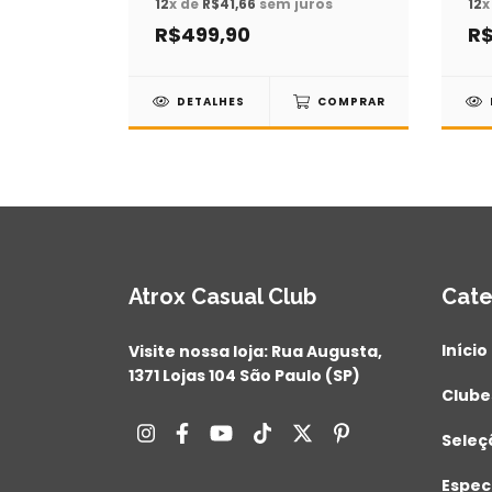
ros
12
x de
R$41,66
sem juros
12
x
R$499,90
R$
COMPRAR
DETALHES
COMPRAR
Atrox Casual Club
Cate
Início
Visite nossa loja: Rua Augusta,
1371 Lojas 104 São Paulo (SP)
Clube
Seleç
Espec