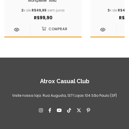
Montpellier "Allez"
20
2
x de
R$49,95
sem juros
3
x de
R$49,
R$99,90
R$14
Atrox Casual Club
Visite nossa loja: Rua Augusta, 1371 Lojas 104 São Paulo (SP)