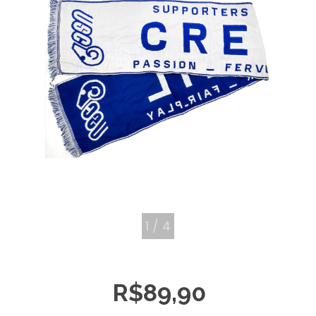
1
/
4
R$89,90