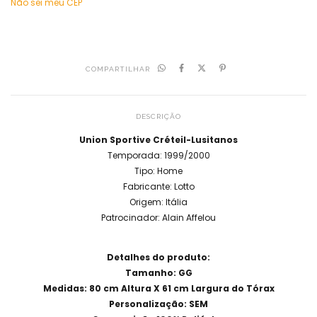
Não sei meu CEP
COMPARTILHAR
DESCRIÇÃO
Union Sportive Créteil-Lusitanos
Temporada: 1999/2000
Tipo: Home
Fabricante: Lotto
Origem: Itália
Patrocinador: Alain Affelou
Detalhes do produto:
Tamanho: GG
Medidas: 80 cm Altura X 61 cm Largura do Tórax
Personalização: SEM