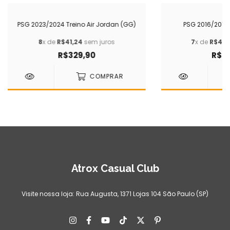
PSG 2023/2024 Treino Air Jordan (GG)
PSG 2016/2017 
8
x de
R$41,24
sem juros
7
x de
R$42,
R$329,90
R$29
COMPRAR
Atrox Casual Club
Visite nossa loja: Rua Augusta, 1371 Lojas 104 São Paulo (SP)