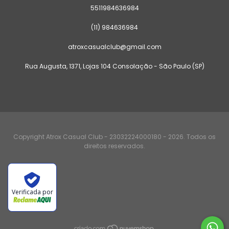
5511984636984
(11) 984636984
atroxcasualclub@gmail.com
Rua Augusta, 1371, Lojas 104 Consolação - São Paulo (SP)
Copyright Atrox Casual Club - 23032224000180 - 2026. Todos os
direitos reservados.
Verificada por