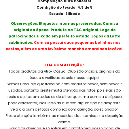
Composição 100% Poliéster
Condição do tecido: 4.9 de 5
Escudo: Silkado
Observações: Etiquetas internas preservadas. Camisa
original da época. Produto na TAG original. Logo do
patrocinador silkado em perfeito estado. Logos da Lotto
sublimados.
Camisa possui duas pequenas bolinhas nas
costas, além de uma levíssima mancha amarelada lavável.
LEIA COM ATENÇÃO!
Todos produtos da Atrox Casual Club são oficiais, originais da
época e verificados pela nossa equipe!
Somos uma loja que trabalha com produtos novos, seminovos e
usados, portanto preste muita atenção nas fotos, pois elas são
reais e destacam todos os detalhes que uma camisa de época
pode apresentar, incluindo as que tem algum tipo de desgaste.
Veja o álbum de fotos completo com atenção, colecionador!
Preste atenção também nas medidas das camisas na descrição
acima.
Para tirar dúvidas, é só entrar em contato pelo nosso canal de