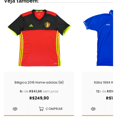
Veja também:
Bélgica 2016 Home adidas (M)
Itália 1994 Ho
6
x de
R$41,65
sem juros
12
x de
R$166
R$249,90
R$1.9
COMPRAR