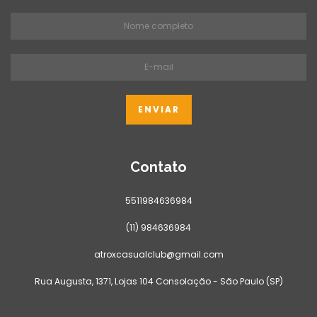
Contato
5511984636984
(11) 984636984
atroxcasualclub@gmail.com
Rua Augusta, 1371, Lojas 104 Consolação - São Paulo (SP)