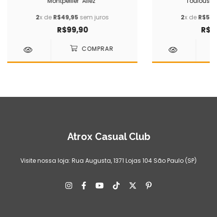
Montpellier "Allez"
Toulouse "A
2
x de
R$49,95
sem juros
2
x de
R$59,
R$99,90
R$11
Atrox Casual Club
Visite nossa loja: Rua Augusta, 1371 Lojas 104 São Paulo (SP)