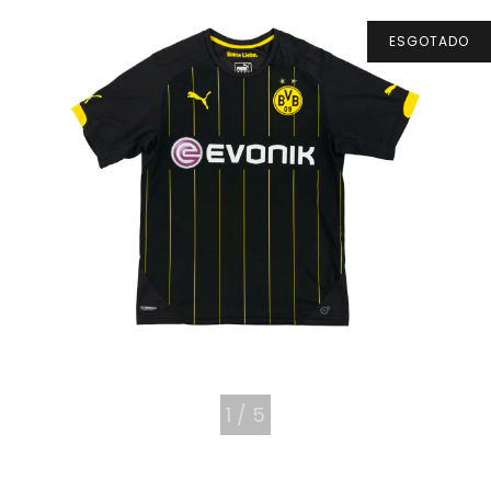
ESGOTADO
1
/
5