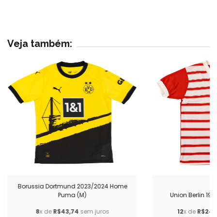
Veja também:
Borussia Dortmund 2023/2024 Home
Puma (M)
Union Berlin 19
8
x de
R$43,74
sem juros
12
x de
R$249