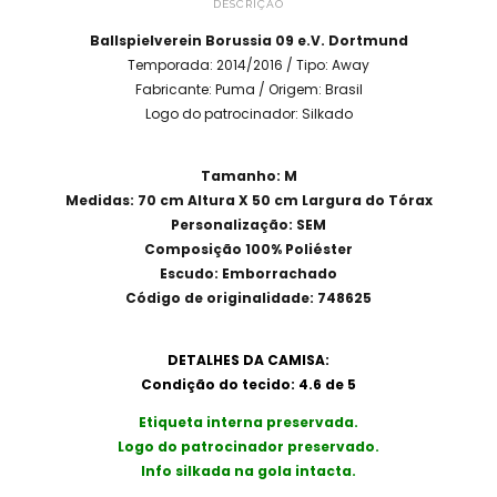
DESCRIÇÃO
Ballspielverein Borussia 09 e.V. Dortmund
Temporada: 2014/2016 / Tipo: Away
Fabricante: Puma / Origem: Brasil
Logo do patrocinador: Silkado
Tamanho: M
Medidas: 70 cm Altura X 50 cm Largura do Tórax
Personalização: SEM
Composição 100% Poliéster
Escudo: Emborrachado
Código de originalidade: 748625
DETALHES DA CAMISA:
Condição do tecido: 4.6 de 5
Etiqueta interna preservada.
Logo do patrocinador preservado.
Info silkada na gola intacta.