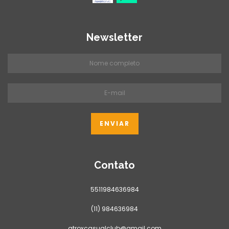
Newsletter
Contato
5511984636984
(11) 984636984
atroxcasualclub@gmail.com