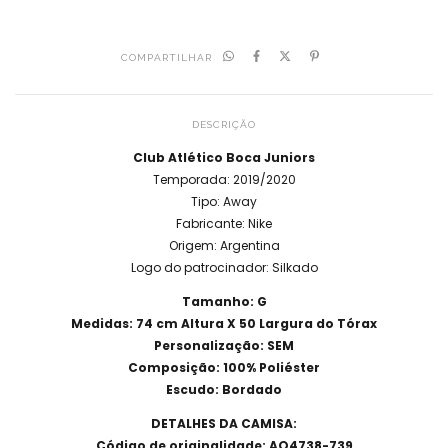
COMPARTILHAR
DESCRIÇÃO
Club Atlético Boca Juniors
Temporada: 2019/2020
Tipo: Away
Fabricante: Nike
Origem: Argentina
Logo do patrocinador: Silkado
Tamanho: G
Medidas: 74 cm Altura X 50 Largura do Tórax
Personalização: SEM
Composição: 100% Poliéster
Escudo: Bordado
DETALHES DA CAMISA:
Código de originalidade: AO4738-739