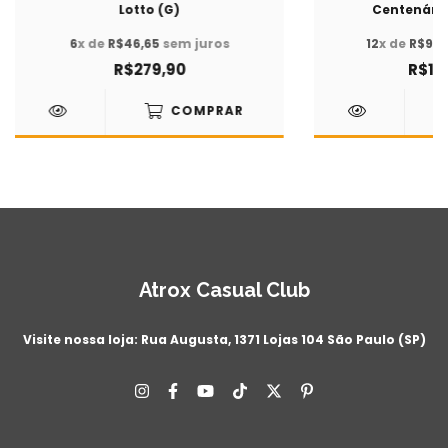
Lotto (G)
Centenário
6
x de
R$46,65
sem juros
12
x de
R$99,
R$279,90
R$1.1
COMPRAR
Atrox Casual Club
Visite nossa loja: Rua Augusta, 1371 Lojas 104 São Paulo (SP)