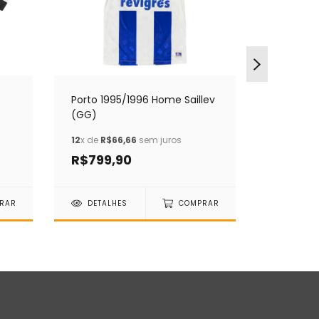
Porto 1995/1996 Home Saillev
Feirense
(GG)
Cofides 
12
x de
R$66,66
sem juros
12
x de
R$
R$799,90
R$899
RAR
DETALHES
COMPRAR
DETAL