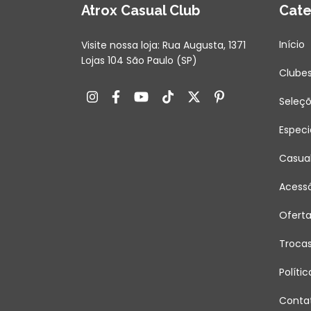
Atrox Casual Club
Cate
Início
Visite nossa loja: Rua Augusta, 1371
Lojas 104 São Paulo (SP)
Clube
Seleç
Especi
Casua
Acessó
Ofert
Troca
Políti
Conta