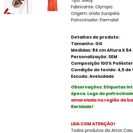
Tipo: Away
Fabricante: Olympic
Origem: União Européia
Patrocinador: Parmalat
Detalhes do produto:
Tamanho: GG
Medidas: 84 cm Altura X 64
Personalização: SEM
Composição 100% Poliéster
Condição do tecido: 4,5 de 
Escudo: Aveludado
Observações: Etiquetas int
época. Logo do patrocinad
amarelada na região da bar
Raridade!
LEIA COM ATENÇÃO!
Todos produtos da Atrox Casua