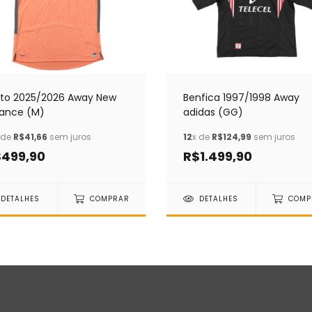
rto 2025/2026 Away New
Benfica 1997/1998 Away
lance (M)
adidas (GG)
 de
R$41,66
sem juros
12
x de
R$124,99
sem juros
499,90
R$1.499,90
DETALHES
COMPRAR
DETALHES
COMP