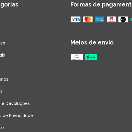
gorias
Formas de pagament
s
Meios de envio
ões
ais
l
rios
as
s e Devoluções
ca de Privacidade
to