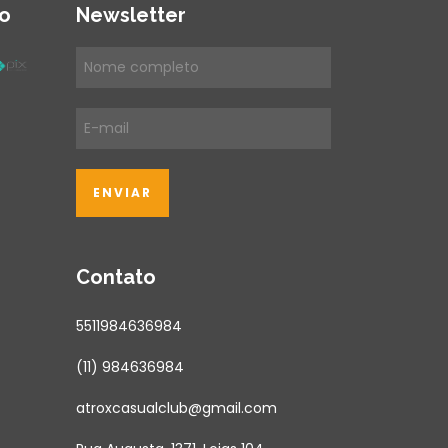
o
Newsletter
Contato
5511984636984
(11) 984636984
atroxcasualclub@gmail.com