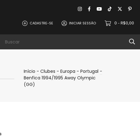
0
R$0,00
CADASTRE-SE
INICIAR SESSÃO
-
evoluções
Política de Privacidade
Contat
Início
-
Clubes
-
Europa
-
Portugal
-
Benfica 1994/1995 Away Olympic
(GG)
s