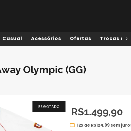
Casual
Acessórios
Ofertas
Trocas e D
Away Olympic (GG)
ESGOTADO
R$1.499,90
12
x de
R$124,99
sem juro