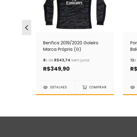
ome
Benfica 2019/2020 Goleiro
Po
)
Marca Própria (G)
Ba
os
8
x de
R$43,74
sem juros
12
x
R$349,90
R$
COMPRAR
DETALHES
COMPRAR