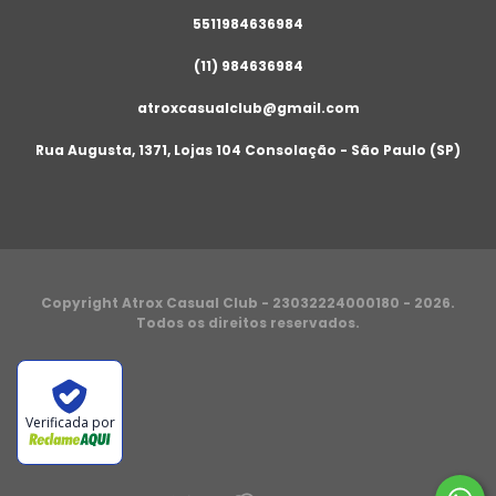
5511984636984
(11) 984636984
atroxcasualclub@gmail.com
Rua Augusta, 1371, Lojas 104 Consolação - São Paulo (SP)
Copyright Atrox Casual Club - 23032224000180 - 2026.
Todos os direitos reservados.
Verificada por