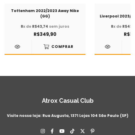
Tottenham 2022/2023 Away Nike
(GG)
Liverpool 2023/2
8
x de
R$43,74
sem juros
8
x de
R$43,
R$349,90
R$34
COMPRAR
Atrox Casual Club
Visite nossa loja: Rua Augusta, 1371 Lojas 104 São Paulo (SP)