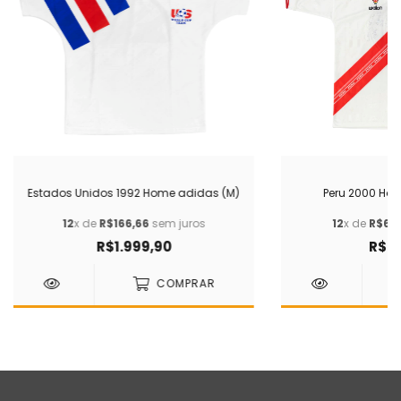
Estados Unidos 1992 Home adidas (M)
Peru 2000 Ho
12
x de
R$166,66
sem juros
12
x de
R$66,
R$1.999,90
R$79
COMPRAR