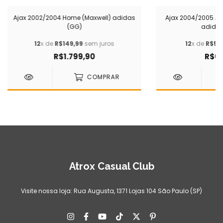
Ajax 2002/2004 Home (Maxwell) adidas
Ajax 2004/2005 Aw
(GG)
adidas
12
x de
R$149,99
sem juros
12
x de
R$54,
R$1.799,90
R$64
COMPRAR
Atrox Casual Club
Visite nossa loja: Rua Augusta, 1371 Lojas 104 São Paulo (SP)