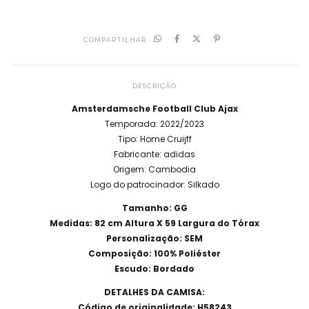
COMPARTILHAR
DESCRIÇÃO
Amsterdamsche Football Club Ajax
Temporada: 2022/2023
Tipo: Home Cruijff
Fabricante: adidas
Origem: Cambodia
Logo do patrocinador: Silkado
Tamanho: GG
Medidas: 82 cm Altura X 59 Largura do Tórax
Personalização: SEM
Composição: 100% Poliéster
Escudo: Bordado
DETALHES DA CAMISA:
Código de originalidade: H58243