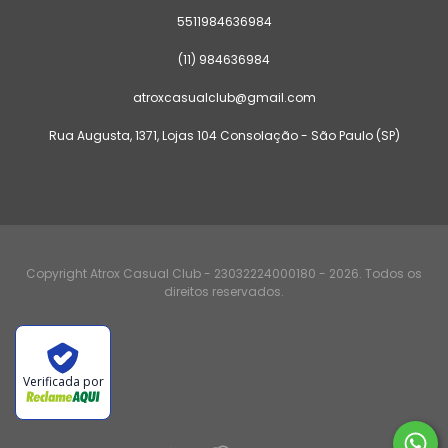
5511984636984
(11) 984636984
atroxcasualclub@gmail.com
Rua Augusta, 1371, Lojas 104 Consolação - São Paulo (SP)
Copyright Atrox Casual Club - 23032224000180 - 2026. Todos os
direitos reservados.
Verificada por