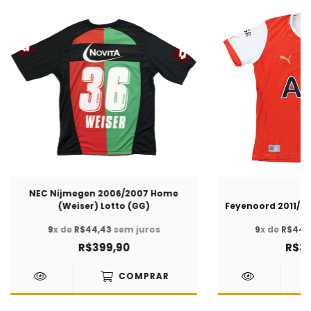
NEC Nijmegen 2006/2007 Home
(Weiser) Lotto (GG)
Feyenoord 2011/2
9
x de
R$44,43
sem juros
9
x de
R$44,
R$399,90
R$39
COMPRAR