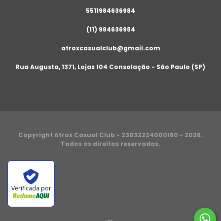
5511984636984
(11) 984636984
atroxcasualclub@gmail.com
Rua Augusta, 1371, Lojas 104 Consolação - São Paulo (SP)
Copyright Atrox Casual Club - 23032224000180 - 2026.
Todos os direitos reservados.
Verificada por