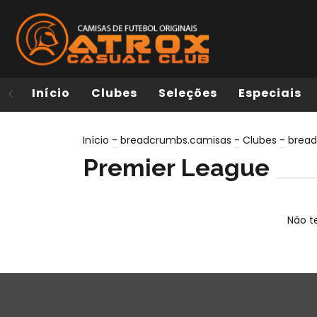
Início
Clubes
Seleções
Especiais
Início
-
breadcrumbs.camisas
-
Clubes
-
bread
Premier League
Não te