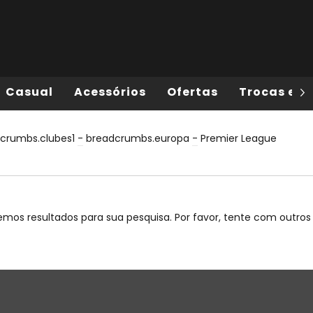
Casual
Acessórios
Ofertas
Trocas e D
crumbs.clubes1
-
breadcrumbs.europa
-
Premier League
mos resultados para sua pesquisa. Por favor, tente com outros f