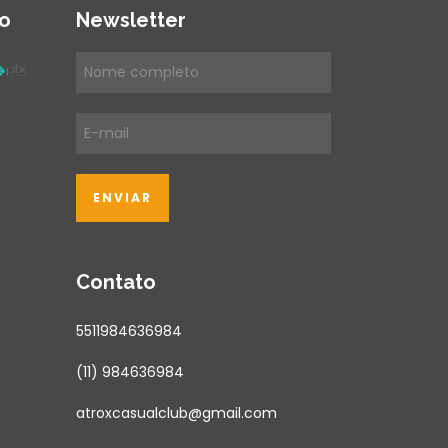
o
Newsletter
Contato
5511984636984
(11) 984636984
atroxcasualclub@gmail.com