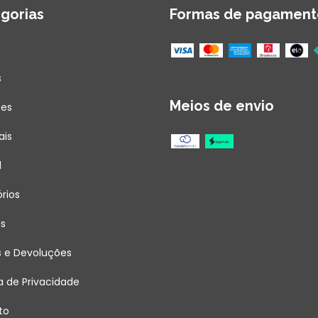
gorias
Formas de pagament
s
Meios de envio
ões
ais
l
rios
as
s e Devoluções
ca de Privacidade
to