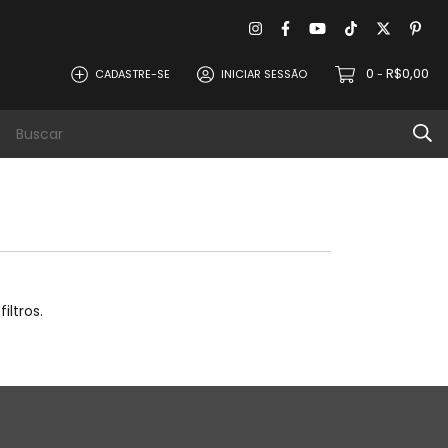
0
R$0,00
CADASTRE-SE
INICIAR SESSÃO
-
evoluções
Política de Privacidade
Contat
iltros.