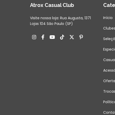
Atrox Casual Club
Cate
Início
Visite nossa loja: Rua Augusta, 1371
Lojas 104 São Paulo (SP)
Clube
Seleç
Especi
Casua
Acessó
Ofert
Troca
Políti
Conta